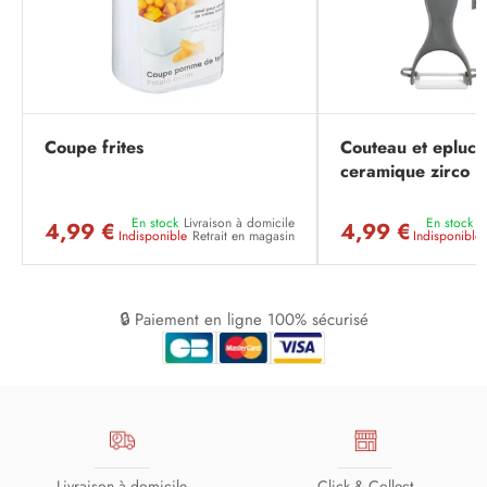
Coupe frites
Couteau et epluch
ceramique zirco
En stock
Livraison à domicile
En stock
L
4,99 €
4,99 €
Indisponible
Retrait en magasin
Indisponible
🔒 Paiement en ligne 100% sécurisé
Livraison à domicile
Click & Collect