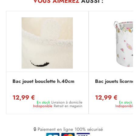
VOUS AIMEREZ
AUSSI :
Bac jouet bouclette h.40cm
Bac jouets licorne
12,99 €
12,99 €
En stock
Livraison à domicile
En stock
L
Indisponible
Retrait en magasin
Indisponible
🔒 Paiement en ligne 100% sécurisé