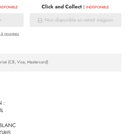
Click and Collect :
DISPONIBLE
INDISPONIBLE
r
Non disponible en retrait magasin
a à nouveau
risé (CB, Visa, Mastercard)
 :
 %
 BLANC
GRIS