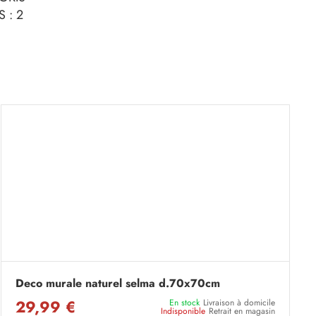
 : 2
Deco murale naturel selma d.70x70cm
29,99 €
En stock
Livraison à domicile
Indisponible
Retrait en magasin