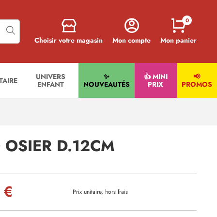
0
Choisir votre magasin
Mon compte
Mon panier
UNIVERS
✨
👍 MINI
📢
ITAIRE
ENFANT
NOUVEAUTÉS
PRIX
PROMOS
 OSIER D.12CM
 €
Prix unitaire, hors frais