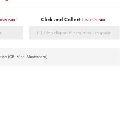
Click and Collect :
DISPONIBLE
INDISPONIBLE
r
Non disponible en retrait magasin
risé (CB, Visa, Mastercard)