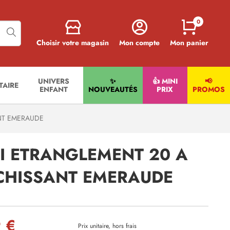
0
Choisir votre magasin
Mon compte
Mon panier
UNIVERS
✨
👍 MINI
📢
ITAIRE
ENFANT
NOUVEAUTÉS
PRIX
PROMOS
NT EMERAUDE
TI ETRANGLEMENT 20 A
CHISSANT EMERAUDE
 €
Prix unitaire, hors frais