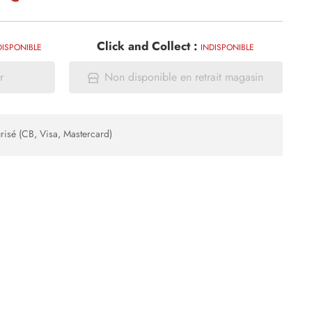
Click and Collect :
DISPONIBLE
INDISPONIBLE
r
Non disponible en retrait magasin
risé (CB, Visa, Mastercard)