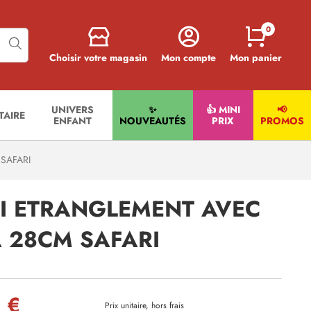
0
Choisir votre magasin
Mon compte
Mon panier
UNIVERS
✨
👍 MINI
📢
ITAIRE
ENFANT
NOUVEAUTÉS
PRIX
PROMOS
SAFARI
TI ETRANGLEMENT AVEC
A 28CM SAFARI
 €
Prix unitaire, hors frais