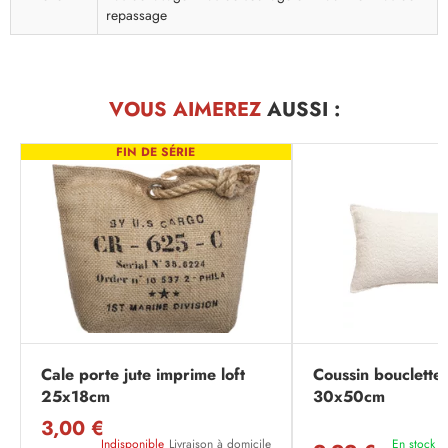
repassage
VOUS AIMEREZ
AUSSI :
FIN DE SÉRIE
Cale porte jute imprime loft
Coussin bouclette 
25x18cm
30x50cm
3,00 €
Indisponible
Livraison à domicile
En stock
L