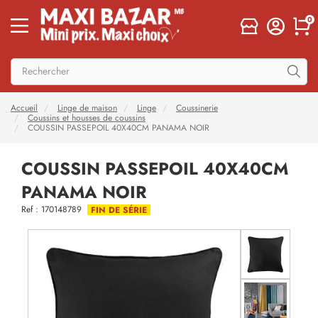
0
Accueil
Linge de maison
Linge
Coussinerie
Coussins et housses de coussins
COUSSIN PASSEPOIL 40X40CM PANAMA NOIR
COUSSIN PASSEPOIL 40X40CM
PANAMA NOIR
Ref : 170148789
FIN DE SÉRIE