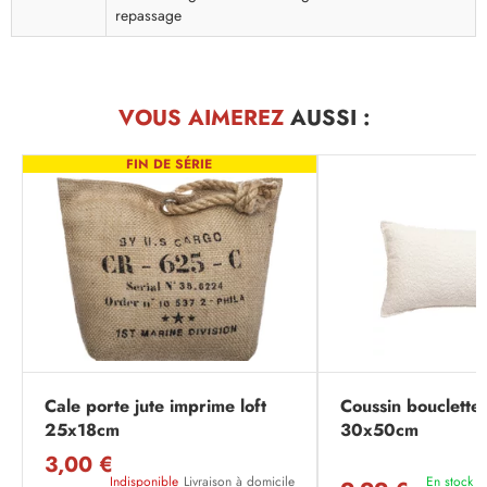
repassage
VOUS AIMEREZ
AUSSI :
FIN DE SÉRIE
Cale porte jute imprime loft
Coussin bouclette 
25x18cm
30x50cm
3,00 €
Indisponible
Livraison à domicile
En stock
L