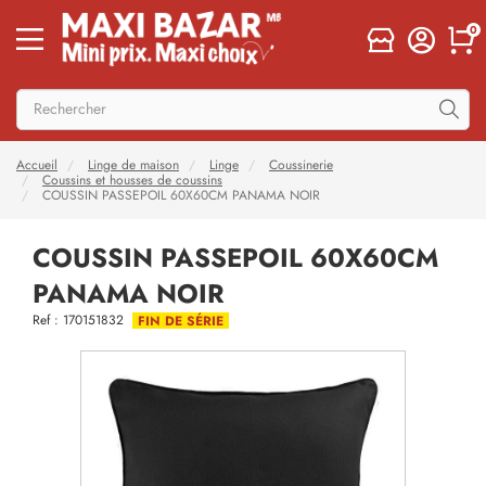
0
Accueil
Linge de maison
Linge
Coussinerie
Coussins et housses de coussins
COUSSIN PASSEPOIL 60X60CM PANAMA NOIR
COUSSIN PASSEPOIL 60X60CM
PANAMA NOIR
Ref : 170151832
FIN DE SÉRIE