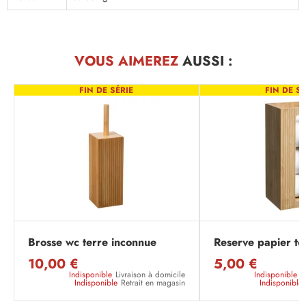
VOUS AIMEREZ
AUSSI :
FIN DE SÉRIE
FIN DE SÉ
Brosse wc terre inconnue
Reserve papier te
10,00 €
5,00 €
Indisponible
Livraison à domicile
Indisponible
L
Indisponible
Retrait en magasin
Indisponible