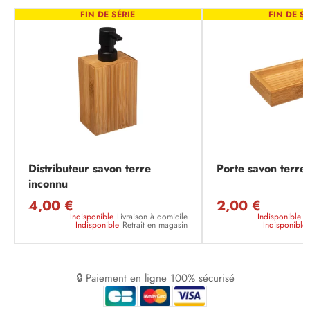
FIN DE SÉRIE
FIN DE SÉ
Distributeur savon terre
Porte savon terre
inconnu
4,00 €
2,00 €
Indisponible
Livraison à domicile
Indisponible
L
Indisponible
Retrait en magasin
Indisponible
🔒 Paiement en ligne 100% sécurisé