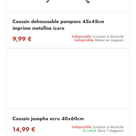
Coussin dehoussable pompons 45x45cm
imprime metallise icare
Indisponible
Livraison à domicile
9,99 €
Indisponible
Retrait en magasin
Coussin josepha ecru 40x60cm
Indisponible
Livraison à domicile
14,99 €
En stock
Dans 1 magasins