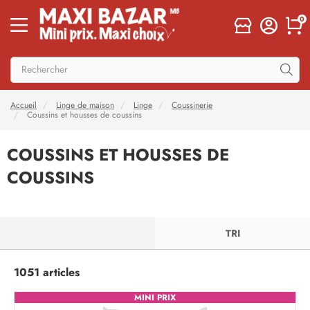
0
Accueil
Linge de maison
Linge
Coussinerie
Coussins et housses de coussins
COUSSINS ET HOUSSES DE
COUSSINS
FILTRER
TRI
1051 articles
MINI PRIX