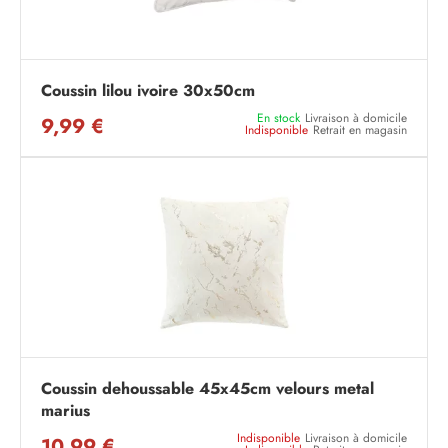
Coussin lilou ivoire 30x50cm
En stock
Livraison à domicile
9,99 €
Indisponible
Retrait en magasin
Coussin dehoussable 45x45cm velours metal
marius
Indisponible
Livraison à domicile
10,99 €