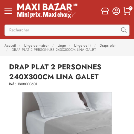
0
Accueil
Linge de maison
Linge
Linge de lit
Draps plat
DRAP PLAT 2 PERSONNES 240X300CM LINA GALET
DRAP PLAT 2 PERSONNES
240X300CM LINA GALET
Ref : 1808000601