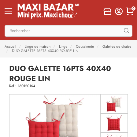
0
Accueil
Linge de maison
Linge
Coussinerie
Galettes de chaise
DUO GALETTE 16PTS 40X40 ROUGE LIN
DUO GALETTE 16PTS 40X40
ROUGE LIN
Ref : 160120164