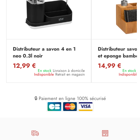
Distributeur a savon 4 en 1
Distributeur savo
neo 0.3l noir
et eponge bambo
12,99 €
14,99 €
En stock
Livraison à domicile
En stock
L
Indisponible
Retrait en magasin
Indisponible
🔒 Paiement en ligne 100% sécurisé