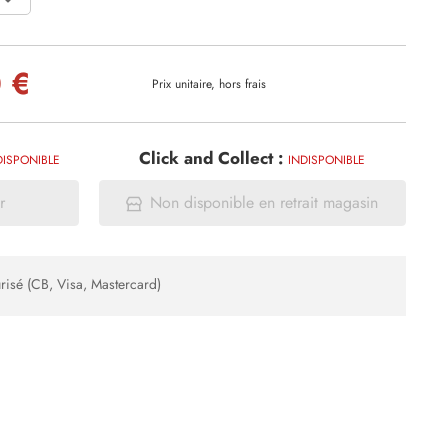
 €
Prix unitaire, hors frais
Click and Collect :
DISPONIBLE
INDISPONIBLE
r
Non disponible en retrait magasin
risé (CB, Visa, Mastercard)