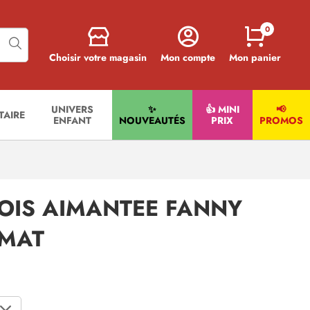
0
Choisir votre magasin
Mon compte
Mon panier
UNIVERS
✨
👍 MINI
📢
ITAIRE
ENFANT
NOUVEAUTÉS
PRIX
PROMOS
OIS AIMANTEE FANNY
 MAT