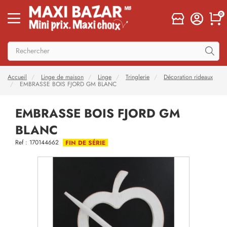
0
Accueil
Linge de maison
Linge
Tringlerie
Décoration rideaux
EMBRASSE BOIS FJORD GM BLANC
EMBRASSE BOIS FJORD GM
BLANC
Ref : 170144662
FIN DE SÉRIE