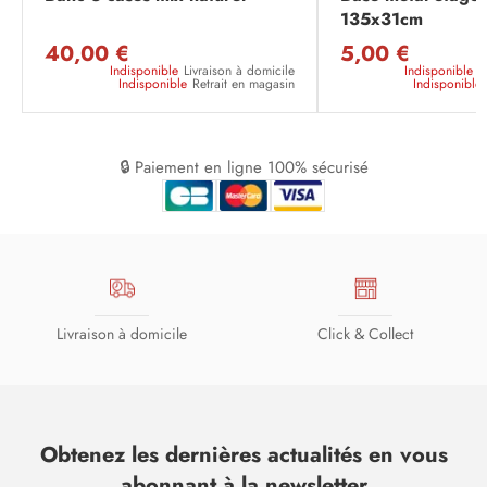
135x31cm
40,00 €
5,00 €
Indisponible
Livraison à domicile
Indisponible
L
Indisponible
Retrait en magasin
Indisponible
🔒 Paiement en ligne 100% sécurisé
Livraison à domicile
Click & Collect
Obtenez les dernières actualités en vous
abonnant à la newsletter