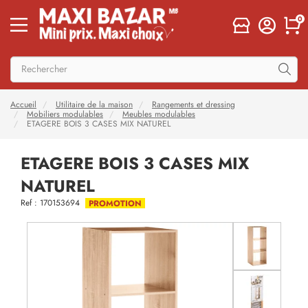
0
Accueil
Utilitaire de la maison
Rangements et dressing
Mobiliers modulables
Meubles modulables
ETAGERE BOIS 3 CASES MIX NATUREL
ETAGERE BOIS 3 CASES MIX
NATUREL
Ref : 170153694
PROMOTION