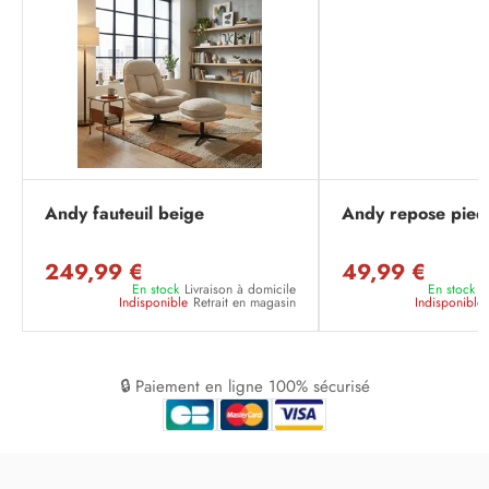
Andy fauteuil beige
Andy repose pied
249,99 €
49,99 €
En stock
Livraison à domicile
En stock
L
Indisponible
Retrait en magasin
Indisponible
🔒 Paiement en ligne 100% sécurisé