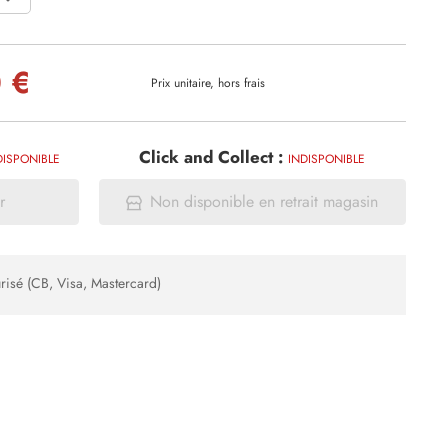
 €
Prix unitaire, hors frais
Click and Collect :
DISPONIBLE
INDISPONIBLE
r
Non disponible en retrait magasin
risé (CB, Visa, Mastercard)