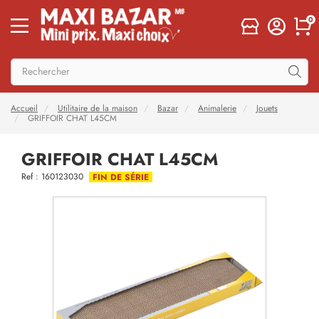
0
Accueil
Utilitaire de la maison
Bazar
Animalerie
Jouets
GRIFFOIR CHAT L45CM
GRIFFOIR CHAT L45CM
Ref : 160123030
FIN DE SÉRIE