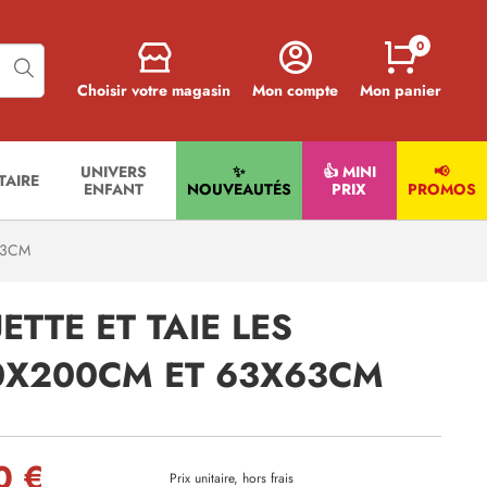
0
Choisir votre magasin
Mon compte
Mon panier
UNIVERS
✨
👍 MINI
📢
ITAIRE
ENFANT
NOUVEAUTÉS
PRIX
PROMOS
63CM
TTE ET TAIE LES
0X200CM ET 63X63CM
0 €
Prix unitaire, hors frais