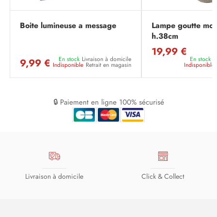
Boite lumineuse a message
Lampe goutte moz
h.38cm
19,99 €
En stock
Livraison à domicile
En stock
L
9,99 €
Indisponible
Retrait en magasin
Indisponible
🔒 Paiement en ligne 100% sécurisé
Livraison à domicile
Click & Collect