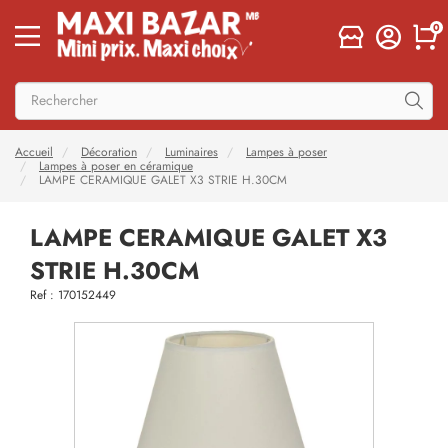
0
Accueil
Décoration
Luminaires
Lampes à poser
Lampes à poser en céramique
LAMPE CERAMIQUE GALET X3 STRIE H.30CM
LAMPE CERAMIQUE GALET X3
STRIE H.30CM
Ref : 170152449