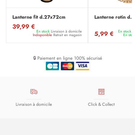
Lanterne fit d.27x72cm
Lanterne rotin d
39,99 €
En stock
Livraison à domicile
En stock
L
5,99 €
Indisponible
Retrait en magasin
En stoc
🔒 Paiement en ligne 100% sécurisé
Livraison à domicile
Click & Collect