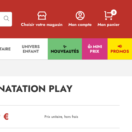
0
Choisir votre magasin
Mon compte
Mon panier
UNIVERS
✨
👍 MINI
📢
ITAIRE
ENFANT
NOUVEAUTÉS
PRIX
PROMOS
NATATION PLAY
 €
Prix unitaire, hors frais