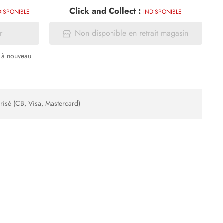
Click and Collect :
DISPONIBLE
INDISPONIBLE
r
Non disponible en retrait magasin
a à nouveau
risé (CB, Visa, Mastercard)