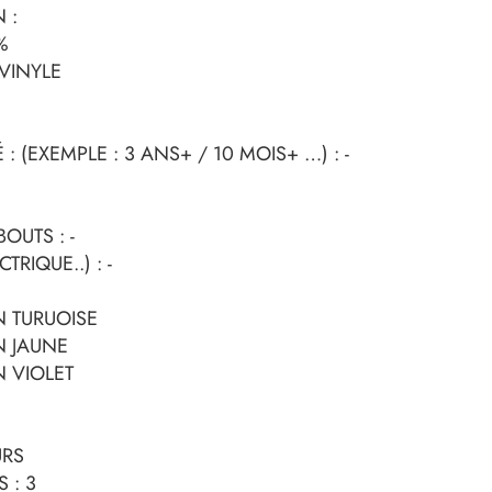
 :
%
VINYLE
 (EXEMPLE : 3 ANS+ / 10 MOIS+ …) : -
OUTS : -
TRIQUE..) : -
N TURUOISE
N JAUNE
N VIOLET
URS
 : 3