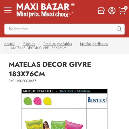
0
Accueil
Plein air
Produits gonflables
Matelas gonflables
MATELAS DECOR GIVRE 183X76CM
MATELAS DECOR GIVRE
183X76CM
Ref : 1902003857