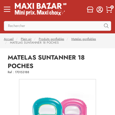
0
Accueil
Plein air
Produits gonflables
Matelas gonflables
MATELAS SUNTANNER 18 POCHES
MATELAS SUNTANNER 18
POCHES
Ref : 170153188