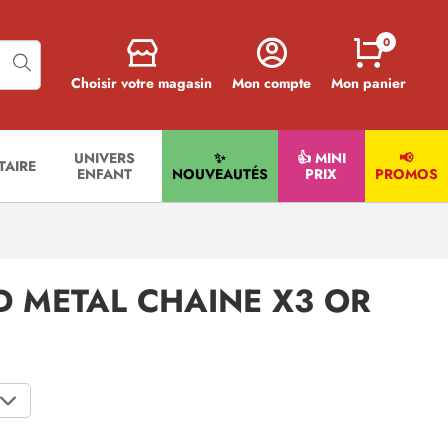
0
Choisir votre magasin
Mon compte
Mon panier
UNIVERS
✨
👍 MINI
📢
ITAIRE
ENFANT
NOUVEAUTÉS
PRIX
PROMOS
D METAL CHAINE X3 OR