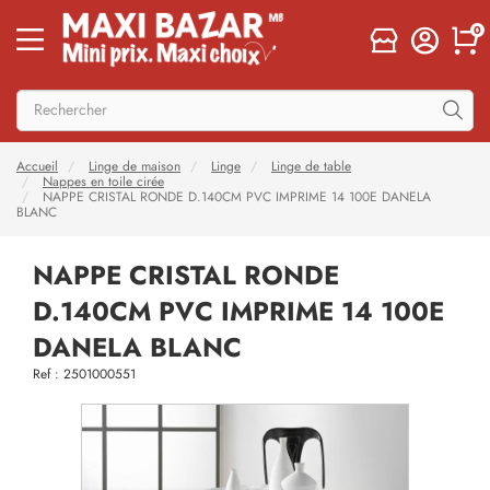
0
Accueil
Linge de maison
Linge
Linge de table
Nappes en toile cirée
NAPPE CRISTAL RONDE D.140CM PVC IMPRIME 14 100E DANELA
BLANC
NAPPE CRISTAL RONDE
D.140CM PVC IMPRIME 14 100E
DANELA BLANC
Ref : 2501000551