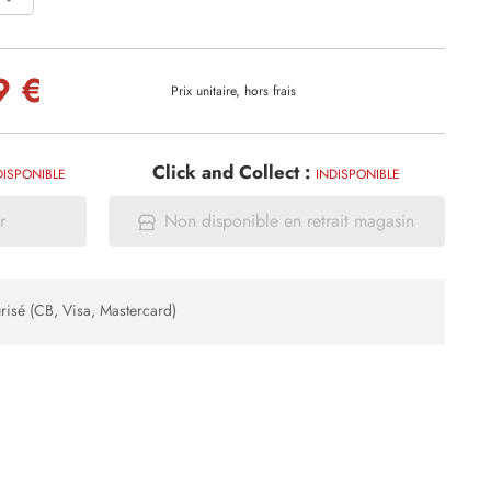
9 €
Prix unitaire, hors frais
Click and Collect :
DISPONIBLE
INDISPONIBLE
r
Non disponible en retrait magasin
risé (CB, Visa, Mastercard)