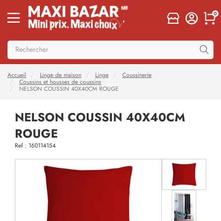
0
Accueil
Linge de maison
Linge
Coussinerie
Coussins et housses de coussins
NELSON COUSSIN 40X40CM ROUGE
NELSON COUSSIN 40X40CM
ROUGE
Ref : 160114154