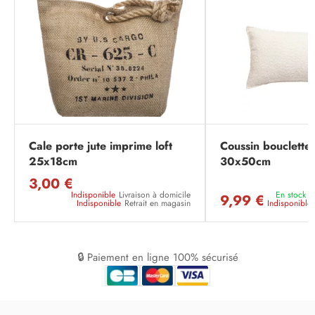
Cale porte jute imprime loft
Coussin bouclette 
25x18cm
30x50cm
3,00 €
Indisponible
Livraison à domicile
En stock
L
9,99 €
Indisponible
Retrait en magasin
Indisponible
🔒 Paiement en ligne 100% sécurisé