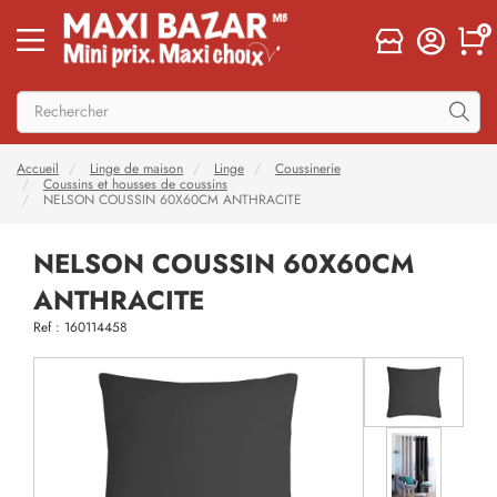
0
Accueil
Linge de maison
Linge
Coussinerie
Coussins et housses de coussins
NELSON COUSSIN 60X60CM ANTHRACITE
NELSON COUSSIN 60X60CM
ANTHRACITE
Ref : 160114458