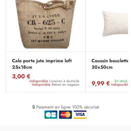
Cale porte jute imprime loft
Coussin bouclette 
25x18cm
30x50cm
3,00 €
Indisponible
Livraison à domicile
En stock
L
9,99 €
Indisponible
Retrait en magasin
Indisponible
🔒 Paiement en ligne 100% sécurisé