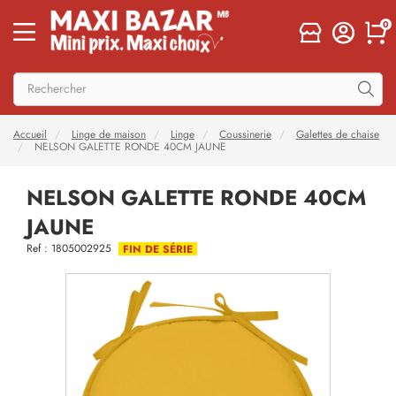
0
Accueil
Linge de maison
Linge
Coussinerie
Galettes de chaise
NELSON GALETTE RONDE 40CM JAUNE
NELSON GALETTE RONDE 40CM
JAUNE
Ref : 1805002925
FIN DE SÉRIE