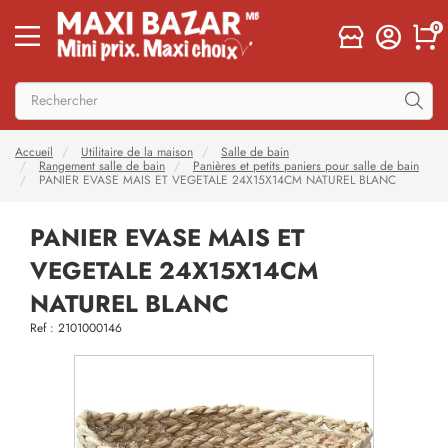
0
Accueil
Utilitaire de la maison
Salle de bain
Rangement salle de bain
Panières et petits paniers pour salle de bain
PANIER EVASE MAIS ET VEGETALE 24X15X14CM NATUREL BLANC
PANIER EVASE MAIS ET
VEGETALE 24X15X14CM
NATUREL BLANC
Ref : 2101000146