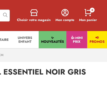
0
Choisir votre magasin
Mon compte
Mon panier
UNIVERS
✨
👍 MINI
📢
ITAIRE
ENFANT
NOUVEAUTÉS
PRIX
PROMOS
CM
 ESSENTIEL NOIR GRIS