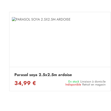
Parasol soya 2.5x2.5m ardoise
34,99 €
En stock
Livraison à domicile
Indisponible
Retrait en magasin