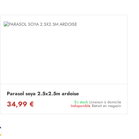
Parasol soya 2.5x2.5m ardoise
34,99 €
En stock
Livraison à domicile
Indisponible
Retrait en magasin