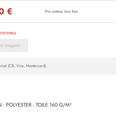
0 €
Prix unitaire, hors frais
ISPONIBLE
ait magasin
risé (CB, Visa, Mastercard)
: POLYESTER : TOILE 160 G/M²