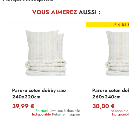
VOUS AIMEREZ
AUSSI :
FIN DE SÉ
Parure coton dobby isao
Parure coton dobb
240x220cm
260x240cm
39,99 €
30,00 €
En stock
Livraison à domicile
Indisponible
L
Indisponible
Retrait en magasin
Indisponible