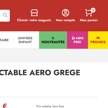
0
Choisir votre magasin
Mon compte
Mon panier
UNIVERS
✨
👍 MINI
📢
ITAIRE
ENFANT
NOUVEAUTÉS
PRIX
PROMOS
ACTABLE AERO GREGE
 €
Prix unitaire, hors frais