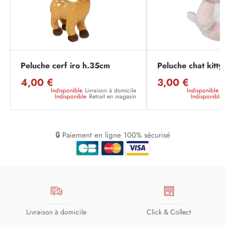
Peluche cerf iro h.35cm
Peluche chat kitty
4,00 €
3,00 €
Indisponible
Livraison à domicile
Indisponible
L
Indisponible
Retrait en magasin
Indisponible
🔒 Paiement en ligne 100% sécurisé
Livraison à domicile
Click & Collect