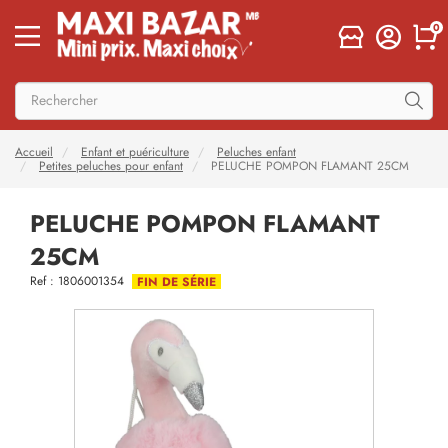
0
Accueil
Enfant et puériculture
Peluches enfant
Petites peluches pour enfant
PELUCHE POMPON FLAMANT 25CM
PELUCHE POMPON FLAMANT
25CM
Ref : 1806001354
FIN DE SÉRIE