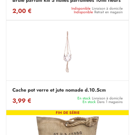
Brule parfum kili 3 huiles parfumees 10ml fleurs
Indisponible
Livraison à domicile
2,00 €
Indisponible
Retrait en magasin
Cache pot verre et jute nomade d.10.5cm
En stock
Livraison à domicile
3,99 €
En stock
Dans 1 magasins
FIN DE SÉRIE