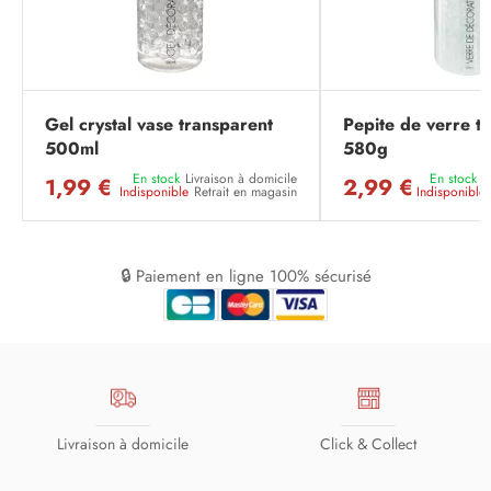
Gel crystal vase transparent
Pepite de verre t
500ml
580g
En stock
Livraison à domicile
En stock
L
1,99 €
2,99 €
Indisponible
Retrait en magasin
Indisponible
🔒 Paiement en ligne 100% sécurisé
Livraison à domicile
Click & Collect