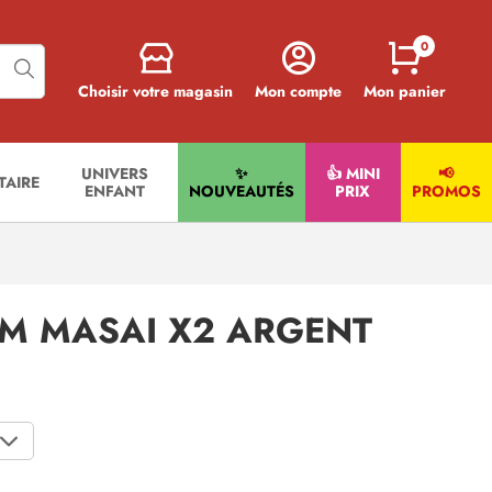
0
Choisir votre magasin
Mon compte
Mon panier
UNIVERS
✨
👍 MINI
📢
ITAIRE
ENFANT
NOUVEAUTÉS
PRIX
PROMOS
PM MASAI X2 ARGENT