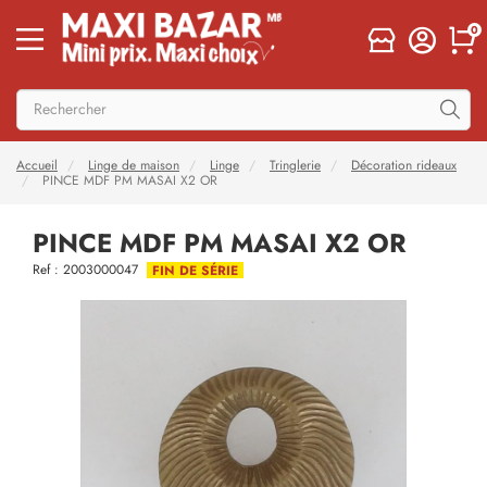
0
Accueil
Linge de maison
Linge
Tringlerie
Décoration rideaux
PINCE MDF PM MASAI X2 OR
PINCE MDF PM MASAI X2 OR
Ref : 2003000047
FIN DE SÉRIE