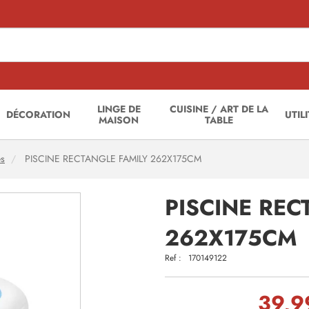
LINGE DE
CUISINE / ART DE LA
DÉCORATION
UTIL
MAISON
TABLE
es
PISCINE RECTANGLE FAMILY 262X175CM
PISCINE REC
262X175CM
Ref :
170149122
39,9