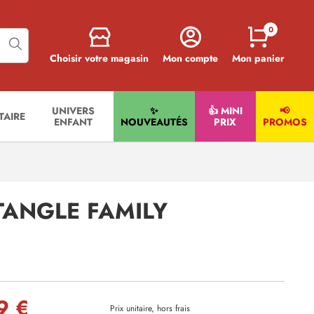
0
Choisir votre magasin
Mon compte
Mon panier
UNIVERS
✨
👍 MINI
📢
ITAIRE
ENFANT
NOUVEAUTÉS
PRIX
PROMOS
TANGLE FAMILY
9 €
Prix unitaire, hors frais