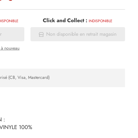
Click and Collect :
DISPONIBLE
INDISPONIBLE
r
Non disponible en retrait magasin
a à nouveau
risé (CB, Visa, Mastercard)
 :
 VINYLE 100%