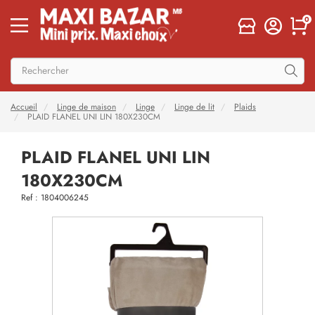
0
Accueil
Linge de maison
Linge
Linge de lit
Plaids
PLAID FLANEL UNI LIN 180X230CM
PLAID FLANEL UNI LIN
180X230CM
Ref : 1804006245