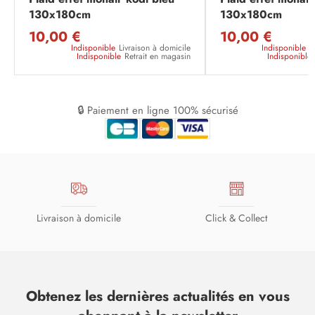
130x180cm
130x180cm
10,00 €
10,00 €
Indisponible
Livraison à domicile
Indisponible
L
Indisponible
Retrait en magasin
Indisponible
🔒 Paiement en ligne 100% sécurisé
Livraison à domicile
Click & Collect
Obtenez les dernières actualités en vous