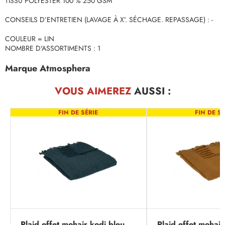
TISSU POLYESTER 100 % 250 GSM
CONSEILS D’ENTRETIEN (LAVAGE À X°. SÉCHAGE. REPASSAGE) : -
COULEUR = LIN
NOMBRE D'ASSORTIMENTS : 1
Marque Atmosphera
VOUS AIMEREZ
AUSSI :
FIN DE SÉRIE
FIN DE SÉ
Plaid effet mohair kodi bleu
Plaid effet mohair