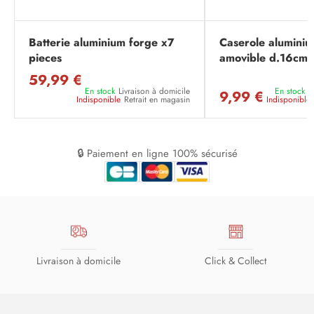
Batterie aluminium forge x7
Caserole aluminiu
pieces
amovible d.16cm
59,99 €
En stock
Livraison à domicile
En stock
L
9,99 €
Indisponible
Retrait en magasin
Indisponible
🔒 Paiement en ligne 100% sécurisé
Livraison à domicile
Click & Collect