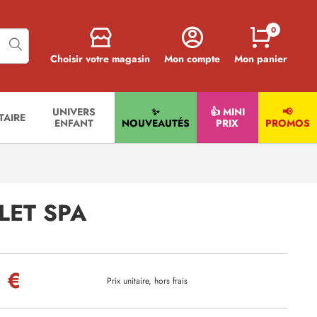
0
Choisir votre magasin
Mon compte
Mon panier
UNIVERS
✨
👍 MINI
📢
ITAIRE
ENFANT
NOUVEAUTÉS
PRIX
PROMOS
LET SPA
 €
Prix unitaire, hors frais