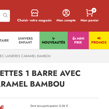
0
Choisir votre magasin
Mon compte
Mon panier
UNIVERS
✨
👍 MINI
📢
ITAIRE
ENFANT
NOUVEAUTÉS
PRIX
PROMOS
AVEC LANIERES CARAMEL BAMBOU
ETTES 1 BARRE AVEC
ARAMEL BAMBOU
 €
Dont éco-participation 0,06 €