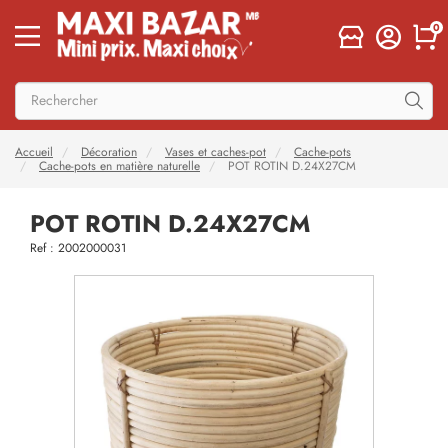
0
Accueil
Décoration
Vases et caches-pot
Cache-pots
Cache-pots en matière naturelle
POT ROTIN D.24X27CM
POT ROTIN D.24X27CM
Ref : 2002000031