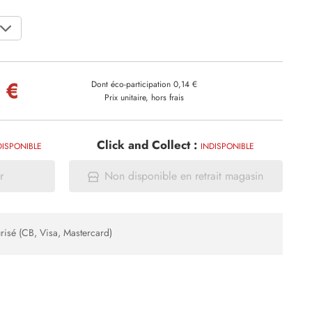
 €
Dont éco-participation 0,14 €
Prix unitaire, hors frais
Click and Collect :
DISPONIBLE
INDISPONIBLE
r
Non disponible en retrait magasin
risé (CB, Visa, Mastercard)