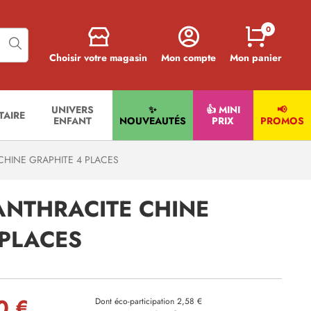
0
Choisir votre magasin
Mon compte
Mon panier
UNIVERS
✨
👍 MINI
📢
ITAIRE
ENFANT
NOUVEAUTÉS
PRIX
PROMOS
CHINE GRAPHITE 4 PLACES
ANTHRACITE CHINE
 PLACES
0 €
Dont éco-participation 2,58 €