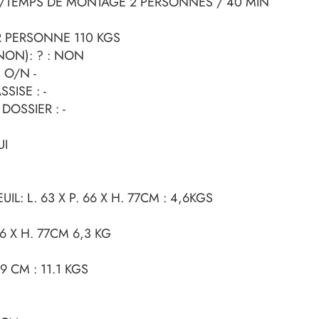
TEMPS DE MONTAGE 2 PERSONNES / 40 MIN
R PERSONNE 110 KGS
ON): ? : NON
 O/N -
SISE : -
OSSIER : -
UI
UIL: L. 63 X P. 66 X H. 77CM : 4,6KGS
66 X H. 77CM 6,3 KG
39 CM : 11.1 KGS